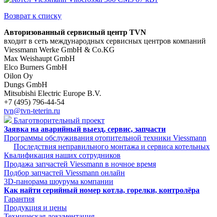
Возврат к списку
Авторизованный сервисный центр TVN
входит в сеть международных сервисных центров компаний
Viessmann Werke GmbH & Co.KG
Max Weishaupt GmbH
Elco Burners GmbH
Oilon Oy
Dungs GmbH
Mitsubishi Electric Europe B.V.
+7 (495) 796-44-54
tvn@tvn-teterin.ru
Благотворительный проект
Заявка на аварийный выезд, сервис, запчасти
Программы обслуживания отопительной техники Viessmann
Последствия неправильного монтажа и сервиса котельных
Квалификация наших сотрудников
Продажа запчастей Viessmann в ночное время
Подбор запчастей Viessmann онлайн
3D-панорама шоурума компании
Как найти серийный номер котла, горелки, контролёра
Гарантия
Продукция и цены
Техническая документация