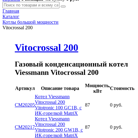
Главная
Каталог
Котлы большой мощности
Vitocrossal 200
Vitocrossal 200
Газовый конденсационный котел
Viessmann Vitocrossal 200
Мощность,
Артикул
Описание товара
Стоимость
кВт
Котел Viessmann
Vitocrossal 200
CM20205
87
0 руб.
Vitotronic 100 GC1B, с
ИК-горелкой MatriX
Котел Viessmann
Vitocrossal 200
CM20217
87
0 руб.
Vitotronic 200 GW1B, с
ИК-горелкой MatriX