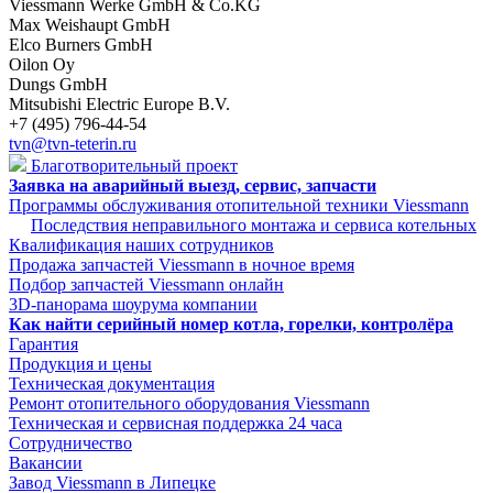
Viessmann Werke GmbH & Co.KG
Max Weishaupt GmbH
Elco Burners GmbH
Oilon Oy
Dungs GmbH
Mitsubishi Electric Europe B.V.
+7 (495) 796-44-54
tvn@tvn-teterin.ru
Благотворительный проект
Заявка на аварийный выезд, сервис, запчасти
Программы обслуживания отопительной техники Viessmann
Последствия неправильного монтажа и сервиса котельных
Квалификация наших сотрудников
Продажа запчастей Viessmann в ночное время
Подбор запчастей Viessmann онлайн
3D-панорама шоурума компании
Как найти серийный номер котла, горелки, контролёра
Гарантия
Продукция и цены
Техническая документация
Ремонт отопительного оборудования Viessmann
Техническая и сервисная поддержка 24 часа
Сотрудничество
Вакансии
Завод Viessmann в Липецке