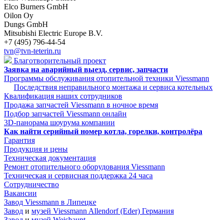
Elco Burners GmbH
Oilon Oy
Dungs GmbH
Mitsubishi Electric Europe B.V.
+7 (495) 796-44-54
tvn@tvn-teterin.ru
Благотворительный проект
Заявка на аварийный выезд, сервис, запчасти
Программы обслуживания отопительной техники Viessmann
Последствия неправильного монтажа и сервиса котельных
Квалификация наших сотрудников
Продажа запчастей Viessmann в ночное время
Подбор запчастей Viessmann онлайн
3D-панорама шоурума компании
Как найти серийный номер котла, горелки, контролёра
Гарантия
Продукция и цены
Техническая документация
Ремонт отопительного оборудования Viessmann
Техническая и сервисная поддержка 24 часа
Сотрудничество
Вакансии
Завод Viessmann в Липецке
Завод
и
музей Viessmann Allendorf (Eder) Германия
Завод
и
музей Weishaupt