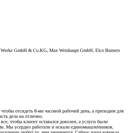
 Werke GmbH & Co.KG, Max Weishaupt GmbH, Elco Burners
 чтобы отсидеть 8-ми часовой рабочий день, а приходим для
асть дела на отлично.
 все, чтобы клиент оставался доволен, а услуги были
и. Мы усердно работали и искали единомышленников,
о искренне любит то, чем занимается. Сейчас наша команда