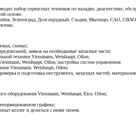
оводит набор сервисных техников по наладке, диагностике, об
ной основе.
обня, Зеленоград, Долгопрудный, Сходня, Мытищи, САО, СВАО
ективе.
ежах, схемах;
предписаний, заявок на необходимые запасные части;
ной техники Viessmann, Weishaupt, Oilon;
essmann, Weishaupt, Oilon; настройка систем управления;
ия Viessmann, Weishaupt, Oilon;
роверка и подготовка инструмента, запасных частей, материалов
о оборудования Viessmann, Weishaupt, Elco, Oilon;
 ненормированном графике;
опыт коллег и делиться с ними своим;