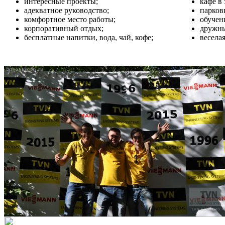
интересные проекты;
кафе в
адекватное руководство;
парков
комфортное место работы;
обучен
корпоративный отдых;
дружны
бесплатные напитки, вода, чай, кофе;
весела