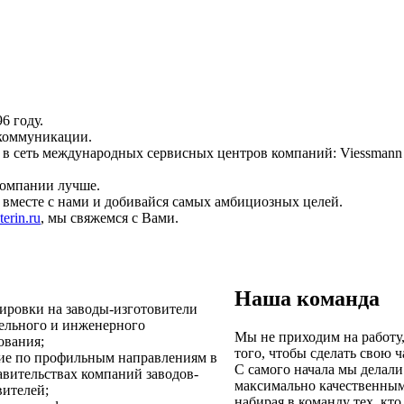
6 году.
 коммуникации.
в сеть международных сервисных центров компаний: Viessmann
 компании лучше.
 вместе с нами и добивайся самых амбициозных целей.
erin.ru
, мы свяжемся с Вами.
Наша команда
ировки на заводы-изготовители
ельного и инженерного
Мы не приходим на работу,
ования;
того, чтобы сделать свою ч
ие по профильным направлениям в
С самого начала мы делали
авительствах компаний заводов-
максимально качественным
вителей;
набирая в команду тех, кт