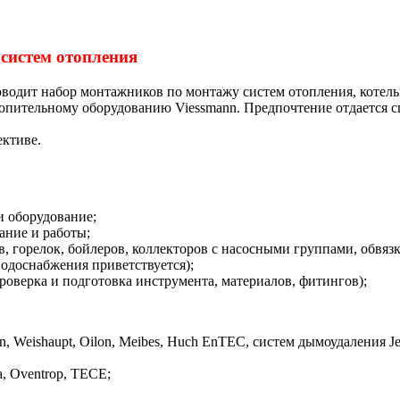
систем отопления
одит набор монтажников по монтажу систем отопления, котельно
опительному оборудованию Viessmann. Предпочтение отдается 
ективе.
и оборудование;
ание и работы;
в, горелок, бойлеров, коллекторов с насосными группами, обвя
одоснабжения приветствуется);
роверка и подготовка инструмента, материалов, фитингов);
, Weishaupt, Oilon, Meibes, Huch EnTEC, систем дымоудаления J
, Oventrop, TECE;