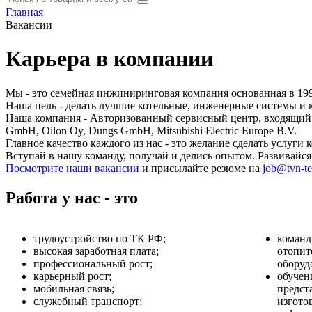
Главная
Вакансии
Карьера в компании
Мы - это семейная инжиниринговая компания основанная в 199
Наша цель - делать лучшие котельные, инженерные системы и
Наша компания - Авторизованный сервисный центр, входящий 
GmbH, Oilon Oy, Dungs GmbH, Mitsubishi Electric Europe B.V.
Главное качество каждого из нас - это желание сделать услуги
Вступай в нашу команду, получай и делись опытом. Развивайся
Посмотрите наши вакансии
и присылайте резюме на
job@tvn-tet
Работа у нас - это
трудоустройство по ТК РФ;
команд
высокая заработная плата;
отопит
профессиональный рост;
оборуд
карьерный рост;
обучен
мобильная связь;
предст
служебный транспорт;
изгото