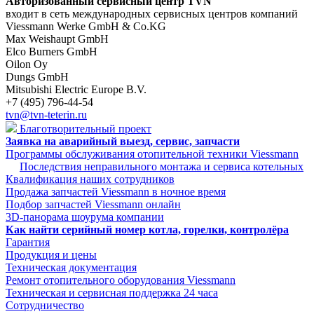
Авторизованный сервисный центр TVN
входит в сеть международных сервисных центров компаний
Viessmann Werke GmbH & Co.KG
Max Weishaupt GmbH
Elco Burners GmbH
Oilon Oy
Dungs GmbH
Mitsubishi Electric Europe B.V.
+7 (495) 796-44-54
tvn@tvn-teterin.ru
Благотворительный проект
Заявка на аварийный выезд, сервис, запчасти
Программы обслуживания отопительной техники Viessmann
Последствия неправильного монтажа и сервиса котельных
Квалификация наших сотрудников
Продажа запчастей Viessmann в ночное время
Подбор запчастей Viessmann онлайн
3D-панорама шоурума компании
Как найти серийный номер котла, горелки, контролёра
Гарантия
Продукция и цены
Техническая документация
Ремонт отопительного оборудования Viessmann
Техническая и сервисная поддержка 24 часа
Сотрудничество