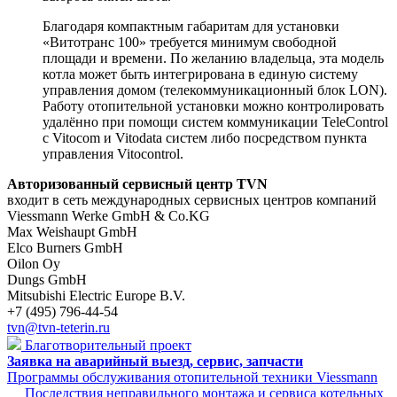
Благодаря компактным габаритам для установки
«Витотранс 100» требуется минимум свободной
площади и времени. По желанию владельца, эта модель
котла может быть интегрирована в единую систему
управления домом (телекоммуникационный блок LON).
Работу отопительной установки можно контролировать
удалённо при помощи систем коммуникации TeleControl
с Vitocom и Vitodata систем либо посредством пункта
управления Vitocontrol.
Авторизованный сервисный центр TVN
входит в сеть международных сервисных центров компаний
Viessmann Werke GmbH & Co.KG
Max Weishaupt GmbH
Elco Burners GmbH
Oilon Oy
Dungs GmbH
Mitsubishi Electric Europe B.V.
+7 (495) 796-44-54
tvn@tvn-teterin.ru
Благотворительный проект
Заявка на аварийный выезд, сервис, запчасти
Программы обслуживания отопительной техники Viessmann
Последствия неправильного монтажа и сервиса котельных