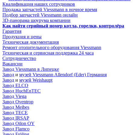
Квалификация наших сотрудников
Продажа запчастей Viessmann в ночное время
Подбор запчастей Viessmann онлайн
3D-панорама шоурума компании
Как найти серийный номер котла, горелки, контролёра
Гарантия
Продукция и цены
Техническая документация
Ремонт отопительного оборудования Viessmann
Техническая и сервисная поддержка 24 часа
Сотрудничество
Вакансии
Завод Viessmann в Липецке
Завод
и
музей Viessmann Allendorf (Eder) Германия
Завод
и
музей Weishaupt
Завод ELCO
Завод HuchEnTEC
Завод Viega
Завод Oventrop
Завод Meibes
Завод TECE
Завод IRSAP
Завод Oilon OY
Завод Flamco
Завод Fröling